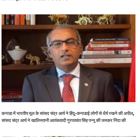
कनाडा में भारतीय मूल के सांसद चंद्र आर्य ने हिंदू-कनाडाई लोगों से धैर्य रखने की अपील,
सांसद चंद्र आर्य ने खालिस्तानी आतंकवादी गुरपतवंत सिंह पन्नू की जमकर निंदा की