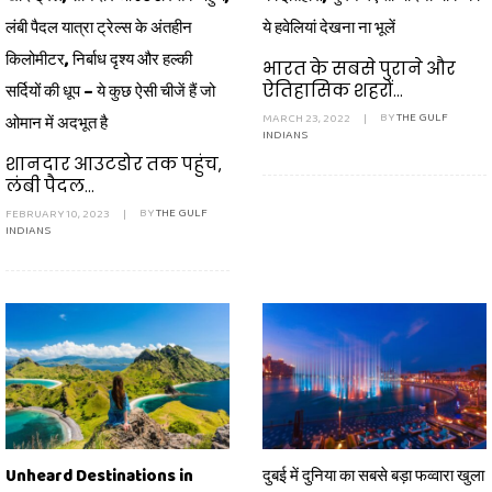
लंबी पैदल यात्रा ट्रेल्स के अंतहीन
ये हवेलियां देखना ना भूलें
किलोमीटर, निर्बाध दृश्य और हल्की
भारत के सबसे पुराने और
ऐतिहासिक शहरों...
सर्दियों की धूप – ये कुछ ऐसी चीजें हैं जो
MARCH 23, 2022
|
BY
THE GULF
ओमान में अदभूत है
INDIANS
शानदार आउटडोर तक पहुंच,
लंबी पैदल...
FEBRUARY 10, 2023
|
BY
THE GULF
INDIANS
Unheard Destinations in
दुबई में दुनिया का सबसे बड़ा फव्वारा खुला