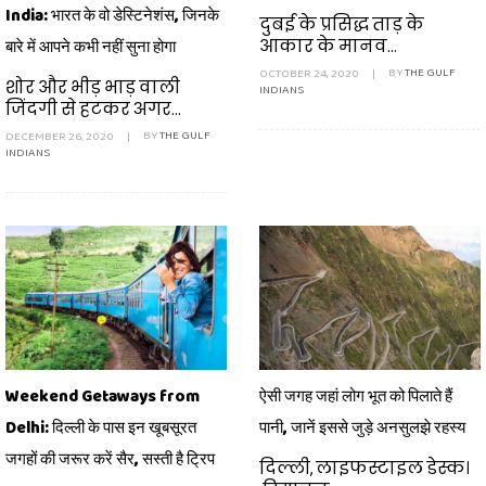
India: भारत के वो डेस्टिनेशंस, जिनके
दुबई के प्रसिद्ध ताड़ के
आकार के मानव...
बारे में आपने कभी नहीं सुना होगा
OCTOBER 24, 2020
|
BY
THE GULF
शोर और भीड़ भाड़ वाली
INDIANS
जिंदगी से हटकर अगर...
DECEMBER 26, 2020
|
BY
THE GULF
INDIANS
Weekend Getaways from
ऐसी जगह जहां लोग भूत को पिलाते हैं
Delhi: दिल्ली के पास इन खूबसूरत
पानी, जानें इससे जुड़े अनसुलझे रहस्य
जगहों की जरूर करें सैर, सस्ती है ट्रिप
दिल्ली, लाइफस्टाइल डेस्क।