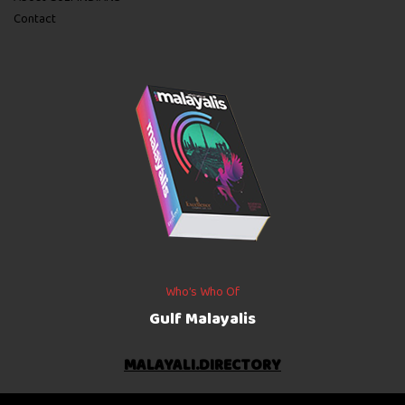
Contact
Who’s Who Of
Gulf Malayalis
MALAYALI.DIRECTORY