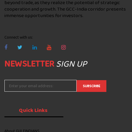
beyond trade, as they realize the potential of strategic
cooperation and growth. The GCC-India corridor presents
immense opportunities for investors.
Connect with us:
NEWSLETTER
SIGN UP
Quick
Links
About GULFINDIANS