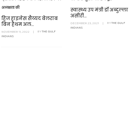
अध्यक्षता की
स्वास्थ्य उप मंत्री डॉ अब्दुल्ला
असीरी...
हिज हाइनेस सैय्यद बेलराब
DECEMBER 23, 2021
|
BY
THE GULF
बिन हैथम अल...
INDIANS
NOVEMBER 11, 2022
|
BY
THE GULF
INDIANS