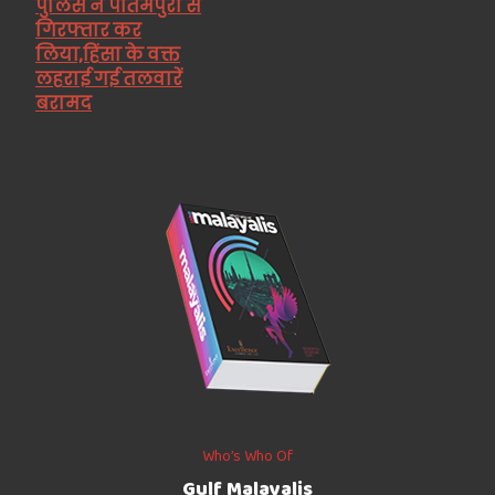
पुलिस ने पीतमपुरा से
गिरफ्तार कर
लिया,हिंसा के वक्त
लहराई गई तलवारें
बरामद
Who’s Who Of
Gulf Malayalis