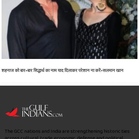
शहनाज को बार-बार सिद्धार्थ का नाम याद दिलाकर परेशान ना करें-सलमान खान
The GCC nations and India are strengthening historic ties
across cultural, trade, economic, defense and political