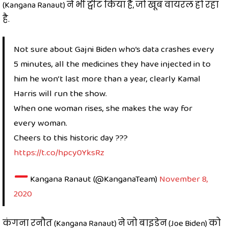
(Kangana Ranaut) ने भी ट्वीट किया है, जो खूब वायरल हो रहा
है.
Not sure about Gajni Biden who’s data crashes every
5 minutes, all the medicines they have injected in to
him he won’t last more than a year, clearly Kamal
Harris will run the show.
When one woman rises, she makes the way for
every woman.
Cheers to this historic day ???
https://t.co/hpcy0YksRz
—
Kangana Ranaut (@KanganaTeam)
November 8,
2020
कंगना रनौत (Kangana Ranaut) ने जो बाइडेन (Joe Biden) को