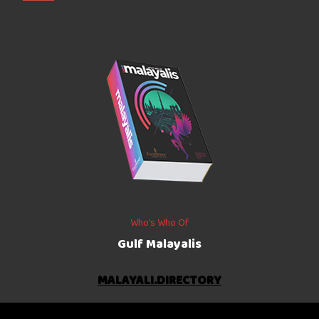
Who’s Who Of
Gulf Malayalis
MALAYALI.DIRECTORY