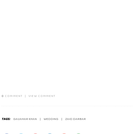
0
COMMENT
|
VIEW COMMENT
TAGS:
GAUAHAR KHAN
WEDDING
ZAID DARBAR