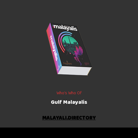
Who’s Who Of
Gulf Malayalis
MALAYALI.DIRECTORY
©
2026
The Gulf Indians
. All rights reserved.