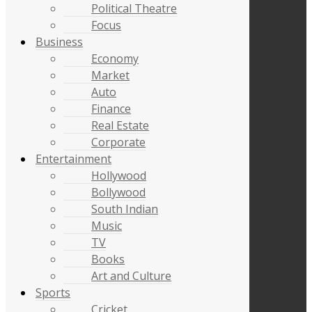
Political Theatre
Focus
Business
Economy
Market
Auto
Finance
Real Estate
Corporate
Entertainment
Hollywood
Bollywood
South Indian
Music
TV
Books
Art and Culture
Sports
Cricket