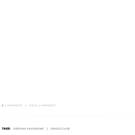
0
COMMENT
|
VIEW COMMENT
TAGS:
DEEPIKA PADUKONE
DRUGS CASE