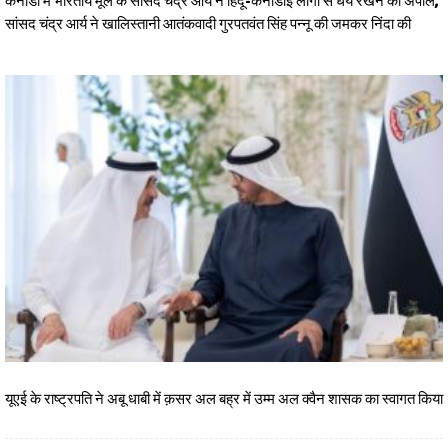
कनाडा में भारतीय मूल के सांसद चंद्र आर्य ने हिंदू-कनाडाई लोगों से धैर्य रखने की अपील,
सांसद चंद्र आर्य ने खालिस्तानी आतंकवादी गुरपतवंत सिंह पन्नू की जमकर निंदा की
यूएई के राष्ट्रपति ने अबू धाबी में क़सर अल बह्र में उम्म अल क्वैन शासक का स्वागत किया