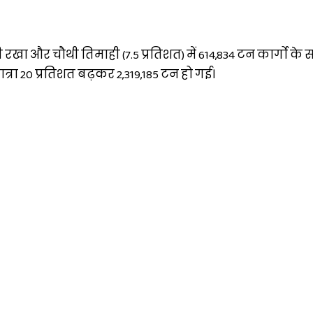
ी रखा और चौथी तिमाही (7.5 प्रतिशत) में 614,834 टन कार्गो के
ात्रा 20 प्रतिशत बढ़कर 2,319,185 टन हो गई।