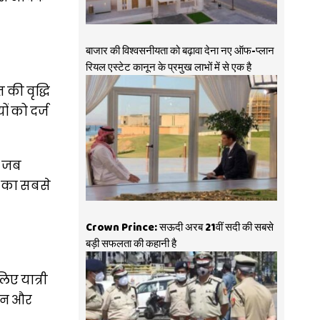
बाजार की विश्वसनीयता को बढ़ावा देना नए ऑफ-प्लान
रियल एस्टेट कानून के प्रमुख लाभों में से एक है
 की वृद्धि
ों को दर्ज
र जब
ल का सबसे
Crown Prince: सऊदी अरब 21वीं सदी की सबसे
बड़ी सफलता की कहानी है
लिए यात्री
ियन और