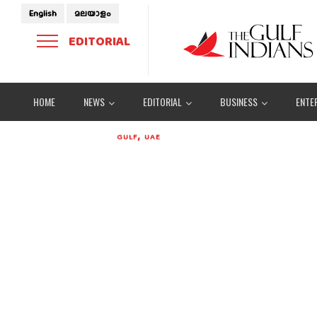
English
മലയാളം
EDITORIAL
HOME
NEWS
EDITORIAL
BUSINESS
ENTE
,
GULF
UAE