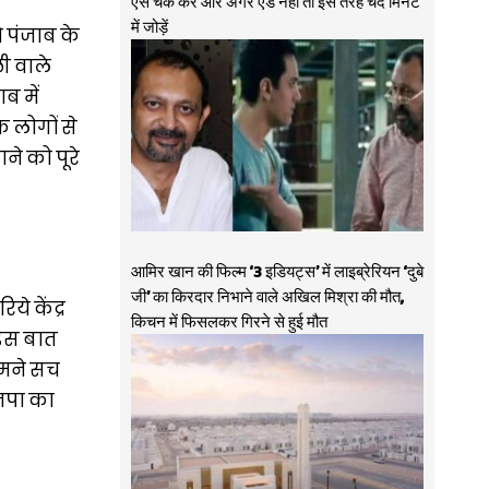
ऐसे चेक करें और अगर ऐड नहीं तो इस तरह चंद मिनट
में जोड़ें
 पंजाब के
ी वाले
ब में
े लोगों से
ने को पूरे
आमिर खान की फिल्म ‘3 इडियट्स’ में लाइब्रेरियन ‘दुबे
जी’ का किरदार निभाने वाले अखिल मिश्रा की मौत,
ये केंद्र
किचन में फिसलकर गिरने से हुई मौत
 इस बात
हमने सच
ाजपा का