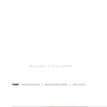
0
COMMENT
|
VIEW COMMENT
TAGS:
AIR POLUUTION
BAN ON CRACKERS
DELHI NCR