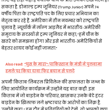
लिए वह सही नहीं हैं क्योंकि चीन के प्रति उनका रुख नरम हो
सकता है. डोनाल्ड ट्रम्प जूनियर (Trump Junior) अपने 74
वर्षीय पिता के राष्ट्रपति पद के लिए प्रचार अभियान का
नेतृत्व कर रहे हैं. अमेरिका में तीन नवम्बर को राष्ट्रपति
चुनाव है. न्यूयॉर्क में लॉन्ग आइलैंड में भारतीय-अमेरिकी
समुदाय के सदस्यों से ट्रम्प जूनियर ने कहा, ‘‘हमें चीन के
खतरे को समझना होगा और इसे भारतीय-अमेरिकियों से
बेहतर शायद कोई नहीं जानता.”
Also read:
"घुस के मारा": पाकिस्तान के मंत्री ने पुलवामा
हमले पर किया दावा फिर बयान से पलटे
अपनी किताब ‘लिबरल प्रिविलेज’ की सफलता के जश्न के
लिए आयोजित कार्यक्रम में उन्होंने यह बात कही. इस
किताब में जो बाइडेन के परिवार, खासकर उनके बेटे हंटर
बाइडेन के खिलाफ लगे भ्रष्टाचार के आरोपों का जिक्र है.
उन्होंने कहा, ‘‘ इस दौड़ में प्रतिद्वंद्वियों को देखें…तो आपको क्या