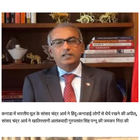
कनाडा में भारतीय मूल के सांसद चंद्र आर्य ने हिंदू-कनाडाई लोगों से धैर्य रखने की अपील,
सांसद चंद्र आर्य ने खालिस्तानी आतंकवादी गुरपतवंत सिंह पन्नू की जमकर निंदा की