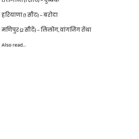
तेलंगाना (1 सीट) – दुब्बक
हरियाणा (1 सीट) – बरोदा
मणिपुर (2 सीटें) – लिलोंग, वांगजिंग तेंथा
Also read...