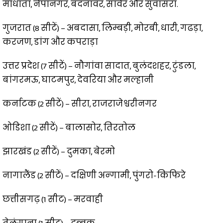
मांधाता, नेपानगर, बदनावर, सांवेर और सुवासरा.
गुजरात (8 सीटें) – अबदासा, लिम्बड़ी, मोरबी, धारी, गढड़ा,
करजण, डांग और कपराड़ा
उत्तर प्रदेश (7 सीटें) – नौगांवा सादात, बुलंदशहर, टुंडला,
बांगरमऊ, घाटमपुर, देवरिया और मल्हानी
कर्नाटक (2 सीटें) – सीरा, राजराजेश्वरीनगर
ओडिशा (2 सीटें) – बालासोर, तिरतोल
झारखंड (2 सीटें) – दुमका, बेरमो
नागालैंड (2 सीटें) – दक्षिणी अन्गामी, पुंगरो-किफिरे
छत्तीसगढ़ (1 सीट) – मरवाही