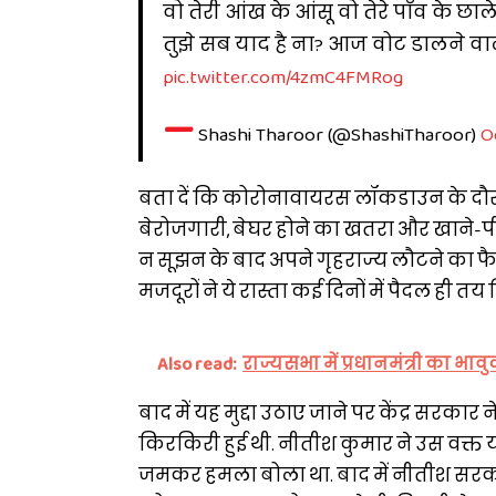
वो तेरी आंख के आंसू वो तेरे पाँव के छाल
तुझे सब याद है ना? आज वोट डालने वाल
pic.twitter.com/4zmC4FMRog
—
Shashi Tharoor (@ShashiTharoor)
O
बता दें कि कोरोनावायरस लॉकडाउन के दौरान ल
बेरोजगारी, बेघर होने का खतरा और खाने-पी
न सूझन के बाद अपने गृहराज्य लौटने का फै
मजदूरों ने ये रास्ता कई दिनों में पैदल ही तय
Also read:
राज्यसभा में प्रधानमंत्री का भाव
बाद में यह मुद्दा उठाए जाने पर केंद्र सरकार
किरकिरी हुई थी. नीतीश कुमार ने उस वक्त यह
जमकर हमला बोला था. बाद में नीतीश सरका