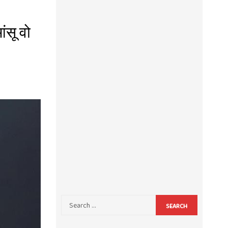
ंसू वो
SEARCH