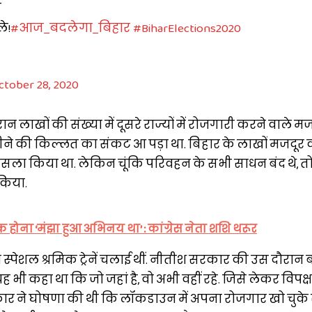
े
े!
#आज_बदलेगा_बिहार
#BiharElections2020
ctober 28, 2020
ाखों की संख्या में दूसरे राज्यों में रोजगारी करने वाले मजद
ने की किल्लत का संकट आ पड़ा था. बिहार के लाखों मजदूर क
सला किया था. लेकिन चूंकि परिवहन के सभी साधन बंद थे, तो
 किया.
ुक होना ‘मंझा हुआ अभिनय था’ : कांग्रेस नेता शशि थरूर
 ने स्पेशल श्रमिक ट्रेनें चलाई थीं. नीतीश सरकार की उस दौरान 
 भी कहा था कि जो जहां है, वो अभी वहीं रहे. जिसे लेकर विपक्
र ने घोषणा की थी कि लॉकडाउन में अपना रोजगार खो चुके 