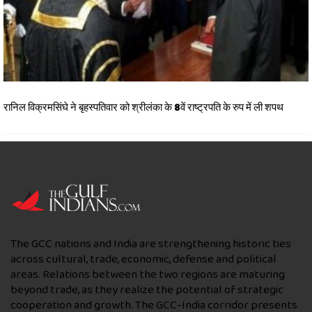
रानिल विक्रमसिंघे ने बृहस्पतिवार को श्रीलंका के 8वें राष्ट्रपति के रुप में ली शपथ
The GCC nations and India are strengthening historic ties
across cultural, trade, economic, defense and political
areas. Relations between the two regions are maturing
beyond trade, as they realize the potential of strategic
cooperation and growth. The GCC-India corridor presents