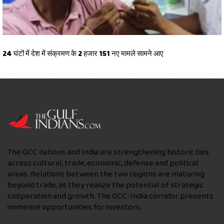
24 घंटों में देश में संक्रमण के 2 हजार 151 नए मामले सामने आए
The GCC nations and India are strengthening historic ties
across cultural, trade, economic, defense and political
areas. Relations between the two regions are maturing
beyond trade, as they realize the potential of strategic
cooperation and growth. The GCC-India corridor presents
immense opportunities for investors.