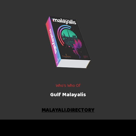
Who’s Who Of
Gulf Malayalis
MALAYALI.DIRECTORY
©
2026
The Gulf Indians
. All rights reserved.
Crafted with
by
NetVenture