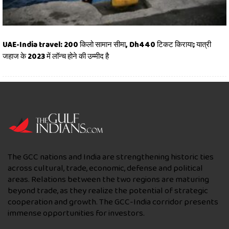
UAE-India travel: 200 किलो सामान सीमा, Dh440 टिकट किराया; यात्री
जहाज के 2023 में लॉन्च होने की उम्मीद है
The GCC nations and India are strengthening historic ties
across cultural, trade, economic, defense and political
areas. Relations between the two regions are maturing
beyond trade, as they realize the potential of strategic
cooperation and growth. The GCC-India corridor presents
immense opportunities for investors.