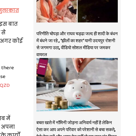
ी मुलाकात
 इस बात
 से
परिणीति चोपड़ा और राघव चड्ढा जल्द ही शादी के बंधन
में बंधने जा रहे , ‘झीलों का शहर’ यानी उदयपुर रोशनी
िन अगर कोई
से जगमगा उठा, वीडियो सोशल मीडिया पर जमकर
वायरल
 there
ose
JQZD
ब में
बचत खाते में नॉमिनी जोड़ना अनिवार्य नहीं है लेकिन
ें अपना
ऐसा कर आप अपने परिवार को परेशानी से बचा सकते,
े कार्यों