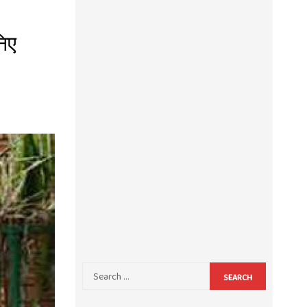
निए
SEARCH