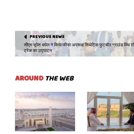
PREVIOUS NEWS
सीएम भूपेश बघेल ने किया फीफा अप्रूव्ह सिंथेटिक फुटबॉल ग्राउंड विथ रन
ट्रेक का उद्घाटन
AROUND
THE WEB