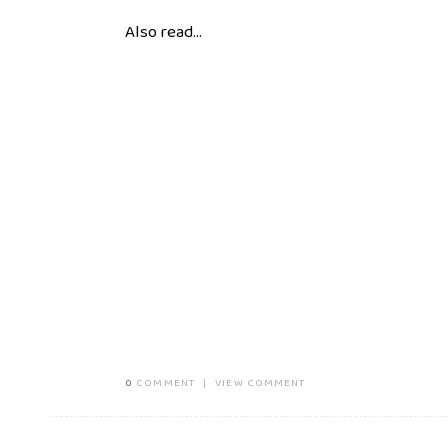
Also read...
0
COMMENT
|
VIEW COMMENT