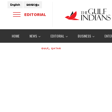
English
മലയാളം
EDITORIAL
HOME
NEWS
EDITORIAL
BUSINESS
ENTE
,
GULF
QATAR