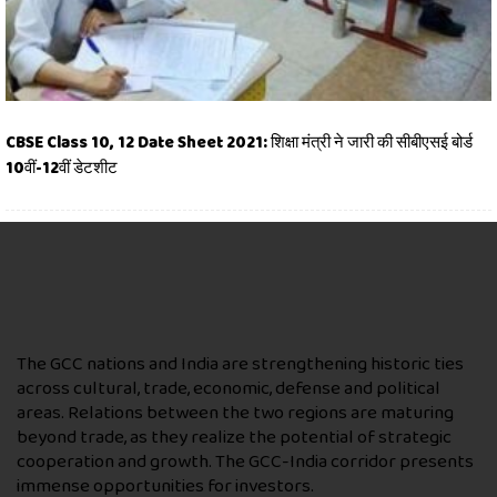
CBSE Class 10, 12 Date Sheet 2021: शिक्षा मंत्री ने जारी की सीबीएसई बोर्ड
10वीं-12वीं डेटशीट
The GCC nations and India are strengthening historic ties
across cultural, trade, economic, defense and political
areas. Relations between the two regions are maturing
beyond trade, as they realize the potential of strategic
cooperation and growth. The GCC-India corridor presents
immense opportunities for investors.