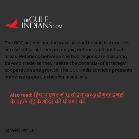
The GCC nations and India are strengthening historic ties
across cultural, trade, economic, defense and political
areas. Relations between the two regions are maturing
beyond trade, as they realize the potential of strategic
cooperation and growth. The GCC-India corridor presents
immense opportunities for investors.
Also read:
रियाद एयर ने 72 बोइंग 787-9 ड्रीमलाइनर्स
के पहले बेड़े के ऑर्डर की घोषणा की
Connect with us: