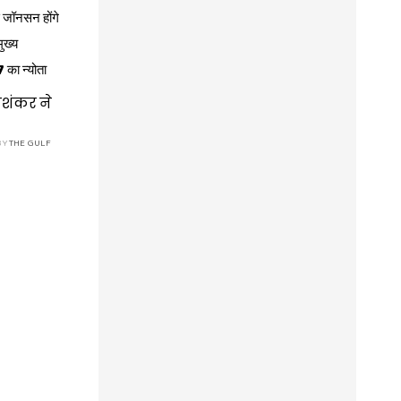
स जॉनसन होंगे
ुख्य
 का न्योता
यशंकर ने
BY
THE GULF