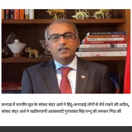
कनाडा में भारतीय मूल के सांसद चंद्र आर्य ने हिंदू-कनाडाई लोगों से धैर्य रखने की अपील,
सांसद चंद्र आर्य ने खालिस्तानी आतंकवादी गुरपतवंत सिंह पन्नू की जमकर निंदा की