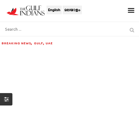
English
മലയാളം
,
,
BREAKING NEWS
GULF
UAE