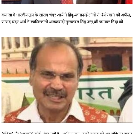
कनाडा में भारतीय मूल के सांसद चंद्र आर्य ने हिंदू-कनाडाई लोगों से धैर्य रखने की अपील,
सांसद चंद्र आर्य ने खालिस्तानी आतंकवादी गुरपतवंत सिंह पन्नू की जमकर निंदा की
‘इंडिया’ और ‘भारत’ में कोई अंतर नहीं है- अधीर रंजन, पुराने संसद को अब संविधान सदन