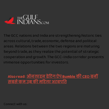
The GCC nations and India are strengthening historic ties
across cultural, trade, economic, defense and political
areas. Relations between the two regions are maturing
beyond trade, as they realize the potential of strategic
cooperation and growth. The GCC-India corridor presents
immense opportunities for investors.
Also read:
ऑनलाइन डेटिंग ऐप Bumble की CEO बनीं
सबसे कम उम्र की महिला अरबपति
Connect with us: