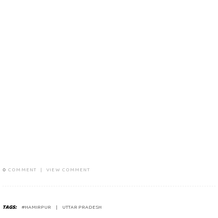
0
COMMENT
|
VIEW COMMENT
TAGS:
#HAMIRPUR
UTTAR PRADESH