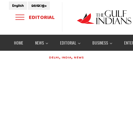
English
മലയാളം
EDITORIAL
HOME
NEWS
EDITORIAL
BUSINESS
ENTE
,
,
DELHI
INDIA
NEWS