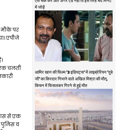
ऐसे चेक करें और अगर ऐड नहीं तो इस तरह चंद मिनट
में जोड़ें
ी मौके पर
या। एपीजे
ं।
ें एक चलती
आमिर खान की फिल्म ‘3 इडियट्स’ में लाइब्रेरियन ‘दुबे
ानकारी
जी’ का किरदार निभाने वाले अखिल मिश्रा की मौत,
किचन में फिसलकर गिरने से हुई मौत
वास से एक
 पुलिस व