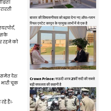
ीव्रता
 शरारती
बाजार की विश्वसनीयता को बढ़ावा देना नए ऑफ-प्लान
रियल एस्टेट कानून के प्रमुख लाभों में से एक है
यरपोर्ट,
 इसके
र रहने को
 समेत देश
Crown Prince: सऊदी अरब 21वीं सदी की सबसे
ं भारी चूक
बड़ी सफलता की कहानी है
े हैं।-