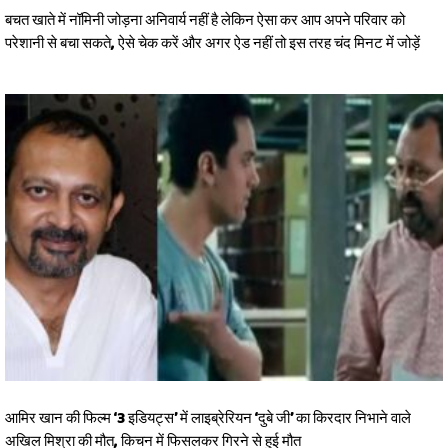
बचत खाते में नॉमिनी जोड़ना अनिवार्य नहीं है लेकिन ऐसा कर आप अपने परिवार को
परेशानी से बचा सकते, ऐसे चेक करें और अगर ऐड नहीं तो इस तरह चंद मिनट में जोड़ें
आमिर खान की फिल्म ‘3 इडियट्स’ में लाइब्रेरियन ‘दुबे जी’ का किरदार निभाने वाले
अखिल मिश्रा की मौत, किचन में फिसलकर गिरने से हुई मौत