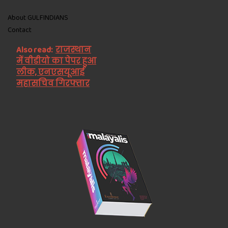
About GULFINDIANS
Contact
Also read:
राजस्थान
में वीडीयो का पेपर हुआ
लीक, एनएसयूआई
महासचिव गिरफ्तार