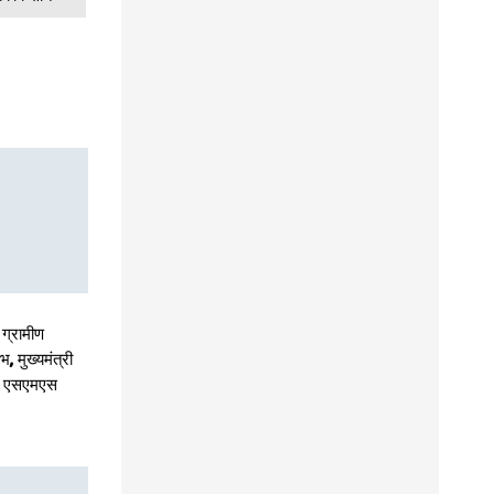
ऐसे चेक करें और अगर ऐड नहीं तो इस तरह चंद मिनट
में जोड़ें
आमिर खान की फिल्म ‘3 इडियट्स’ में लाइब्रेरियन ‘दुबे
जी’ का किरदार निभाने वाले अखिल मिश्रा की मौत,
किचन में फिसलकर गिरने से हुई मौत
 ग्रामीण
, मुख्यमंत्री
र एसएमएस