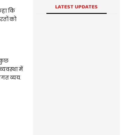
LATEST UPDATES
 कहा कि
रतों को
 कुछ
्यवस्था में
जीगत व्यय.
दिल्ली यूनिवर्सिटी छात्र संघ चुनाव के लिए मतगणना
शुरू, अध्यक्ष, उपाध्यक्ष, सचिव और संयुक्त सचिव के
सभी चार पदों के नतीजे आज घोषित किए जाएंगे