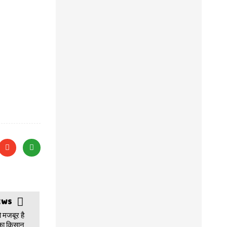
परिणीति चोपड़ा और राघव चड्ढा जल्द ही शादी के बंधन
में बंधने जा रहे , ‘झीलों का शहर’ यानी उदयपुर रोशनी
से जगमगा उठा, वीडियो सोशल मीडिया पर जमकर
वायरल
EWS
बचत खाते में नॉमिनी जोड़ना अनिवार्य नहीं है लेकिन
 मजबूर है
ऐसा कर आप अपने परिवार को परेशानी से बचा सकते,
का किसान