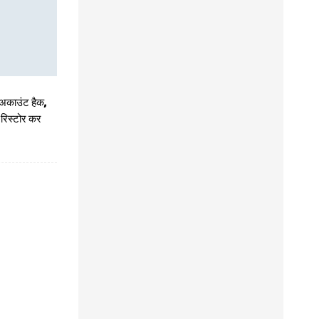
बाजार की विश्वसनीयता को बढ़ावा देना नए ऑफ-प्लान
रियल एस्टेट कानून के प्रमुख लाभों में से एक है
 अकाउंट हैक,
द रिस्टोर कर
Crown Prince: सऊदी अरब 21वीं सदी की सबसे
बड़ी सफलता की कहानी है