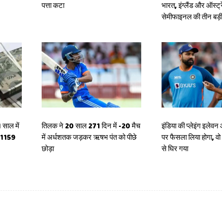
पत्ता कटा
भारत, इंग्लैंड और ऑस्ट्
सेमीफाइनल की तीन बड़ी ट
 साल में
तिलक ने 20 साल 271 दिन में -20 मैच
इंडिया की प्‍लेइंग इलेवन
 1159
में अर्धशतक जड़कर ऋषभ पंत को पीछे
पर फैसला लिया होगा, व
छोड़ा
से घिर गया