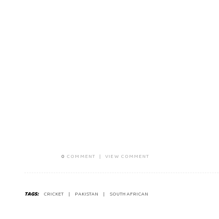
0
COMMENT
|
VIEW COMMENT
TAGS:
CRICKET
PAKISTAN
SOUTH AFRICAN