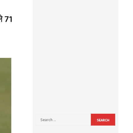
े 71
SEARCH