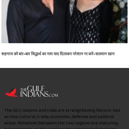
शहनाज को बार-बार सिद्धार्थ का नाम याद दिलाकर परेशान ना करें-सलमान खान
The GCC nations and India are strengthening historic ties
across cultural, trade, economic, defense and political
areas. Relations between the two regions are maturing