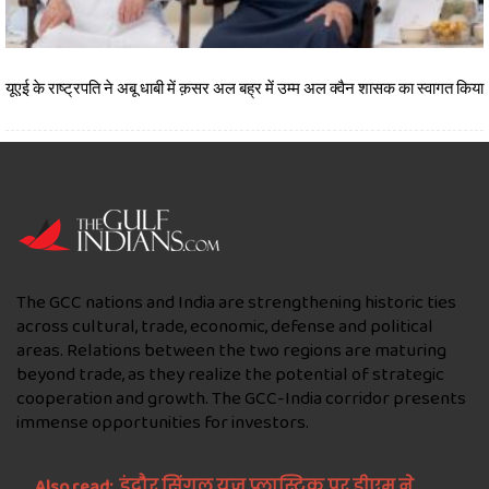
यूएई के राष्ट्रपति ने अबू धाबी में क़सर अल बह्र में उम्म अल क्वैन शासक का स्वागत किया
The GCC nations and India are strengthening historic ties
across cultural, trade, economic, defense and political
areas. Relations between the two regions are maturing
beyond trade, as they realize the potential of strategic
cooperation and growth. The GCC-India corridor presents
immense opportunities for investors.
Also read:
इंदौर सिंगल यूज प्लास्टिक पर डीएम ने