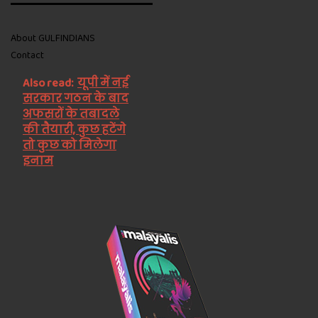
About GULFINDIANS
Contact
Also read:
यूपी में नई
सरकार गठन के बाद
अफसरों के तबादले
की तैयारी, कुछ हटेंगे
तो कुछ को मिलेगा
इनाम