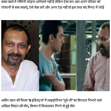
बचत खाते में नॉमिनी जोड़ना अनिवार्य नहीं है लेकिन ऐसा कर आप अपने परिवार को
परेशानी से बचा सकते, ऐसे चेक करें और अगर ऐड नहीं तो इस तरह चंद मिनट में जोड़ें
आमिर खान की फिल्म ‘3 इडियट्स’ में लाइब्रेरियन ‘दुबे जी’ का किरदार निभाने वाले
अखिल मिश्रा की मौत, किचन में फिसलकर गिरने से हुई मौत