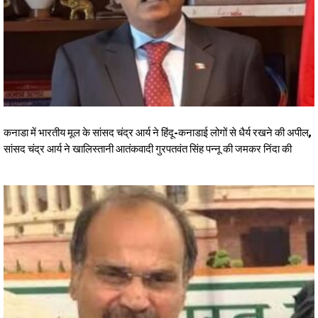
कनाडा में भारतीय मूल के सांसद चंद्र आर्य ने हिंदू-कनाडाई लोगों से धैर्य रखने की अपील,
सांसद चंद्र आर्य ने खालिस्तानी आतंकवादी गुरपतवंत सिंह पन्नू की जमकर निंदा की