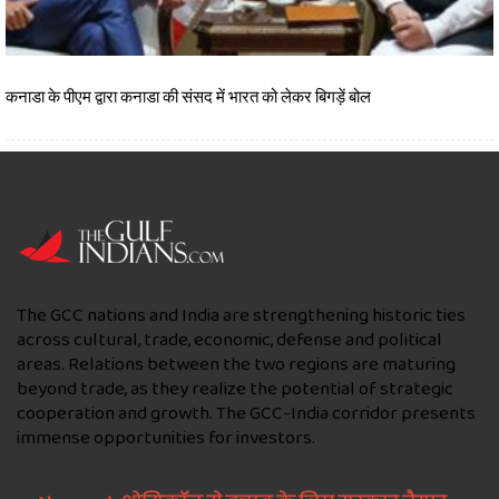
कनाडा के पीएम द्वारा कनाडा की संसद में भारत को लेकर बिगड़ें बोल
The GCC nations and India are strengthening historic ties
across cultural, trade, economic, defense and political
areas. Relations between the two regions are maturing
beyond trade, as they realize the potential of strategic
cooperation and growth. The GCC-India corridor presents
immense opportunities for investors.