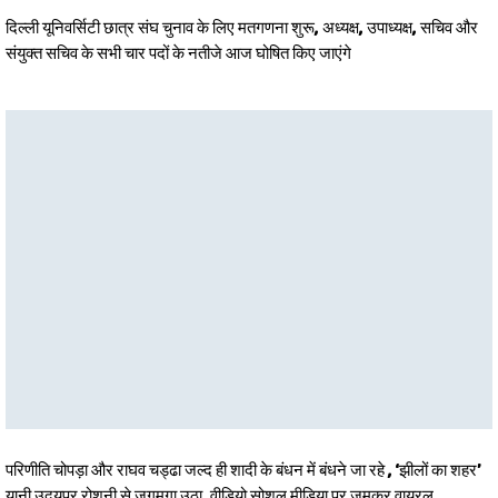
दिल्ली यूनिवर्सिटी छात्र संघ चुनाव के लिए मतगणना शुरू, अध्यक्ष, उपाध्यक्ष, सचिव और
संयुक्त सचिव के सभी चार पदों के नतीजे आज घोषित किए जाएंगे
परिणीति चोपड़ा और राघव चड्ढा जल्द ही शादी के बंधन में बंधने जा रहे , ‘झीलों का शहर’
यानी उदयपुर रोशनी से जगमगा उठा, वीडियो सोशल मीडिया पर जमकर वायरल