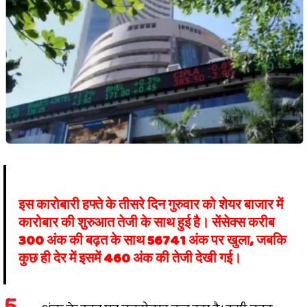
इस कारोबारी हफ्ते के तीसरे दिन गुरुवार को शेयर बाजार में
कारोबार की शुरुआत तेजी के साथ हुई है। सेंसेक्स करीब
300
अंक की बढ़त के साथ
56741
अंक पर खुला
,
जबकि
कुछ ही देर में इसमें
460
अंक की तेजी देखी गई।
5