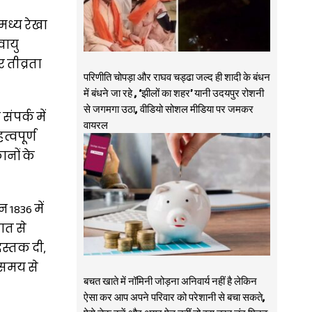
मध्य रेखा
वायु
 तीव्रता
परिणीति चोपड़ा और राघव चड्ढा जल्द ही शादी के बंधन
में बंधने जा रहे , ‘झीलों का शहर’ यानी उदयपुर रोशनी
से जगमगा उठा, वीडियो सोशल मीडिया पर जमकर
पर्क में
वायरल
त्वपूर्ण
ानों के
 1836 में
ात से
दस्तक दी,
 समय से
बचत खाते में नॉमिनी जोड़ना अनिवार्य नहीं है लेकिन
ऐसा कर आप अपने परिवार को परेशानी से बचा सकते,