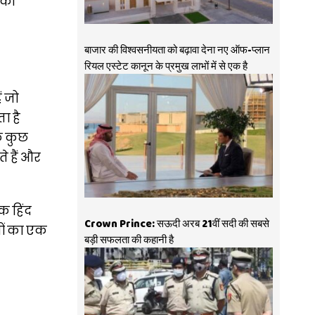
 की
बाजार की विश्वसनीयता को बढ़ावा देना नए ऑफ-प्लान
रियल एस्टेट कानून के प्रमुख लाभों में से एक है
ं जो
ा है
े कुछ
ते हैं और
क हिंद
Crown Prince: सऊदी अरब 21वीं सदी की सबसे
नों का एक
बड़ी सफलता की कहानी है