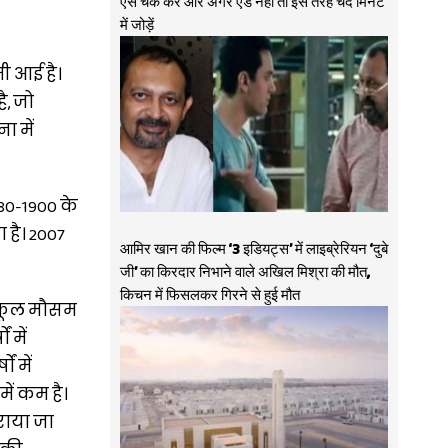
ऐसे चेक करें और अगर ऐड नहीं तो इस तरह चंद मिनट
में जोड़ें
ी आई है।
ै, जो
ा में
80-1900 के
 है। 2007
आमिर खान की फिल्म ‘3 इडियट्स’ में लाइब्रेरियन ‘दुबे
जी’ का किरदार निभाने वाले अखिल मिश्रा की मौत,
किचन में फिसलकर गिरने से हुई मौत
िकूल मौसम
 में
ं में
ें कम है।
राया जा