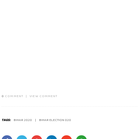
0
COMMENT
|
VIEW COMMENT
TAGS:
BIHAR 2020
BIHAR ELECTION 020