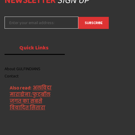
Quick
Links
About GULFINDIANS
Contact
Also read:
अलविदा
माराडोना: फुटबॉल
जगत का सबसे
विवादित सितारा