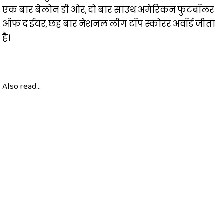
एक बार बेलोन डी ओर, दो बार साउथ अमेरिकन फुटबॉलर
ऑफ द ईयर, छह बार नेशनल लीग टॉप स्कोरर अवॉर्ड जीता
है।
Also read...