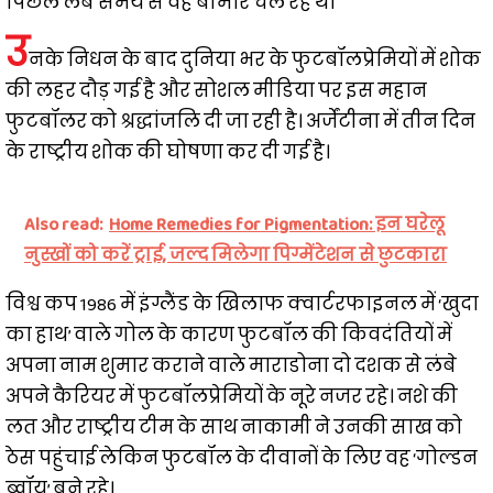
पिछले लंबे समय से वह बीमार चल रहे थे।
उ
नके निधन के बाद दुनिया भर के फुटबॉलप्रेमियों में शोक
की लहर दौड़ गई है और सोशल मीडिया पर इस महान
फुटबॉलर को श्रद्धांजलि दी जा रही है। अर्जेंटीना में तीन दिन
के राष्ट्रीय शोक की घोषणा कर दी गई है।
Also read:
Home Remedies for Pigmentation: इन घरेलू
नुस्खों को करें ट्राई, जल्द मिलेगा पिग्मेंटेशन से छुटकारा
विश्व कप 1986 में इंग्लैंड के खिलाफ क्वार्टरफाइनल में ‘खुदा
का हाथ’ वाले गोल के कारण फुटबॉल की किवदंतियों में
अपना नाम शुमार कराने वाले माराडोना दो दशक से लंबे
अपने कैरियर में फुटबॉलप्रेमियों के नूरे नजर रहे। नशे की
लत और राष्ट्रीय टीम के साथ नाकामी ने उनकी साख को
ठेस पहुंचाई लेकिन फुटबॉल के दीवानों के लिए वह ‘गोल्डन
ब्वॉय’ बने रहे।