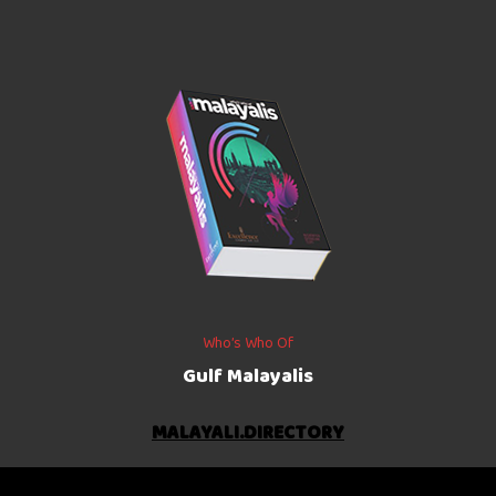
Who’s Who Of
Gulf Malayalis
MALAYALI.DIRECTORY
©
2026
The Gulf Indians
. All rights reserved.