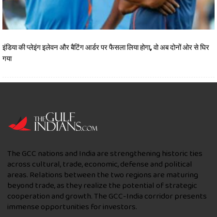
इंडिया की प्‍लेइंग इलेवन और बैटिंग आर्डर पर फैसला लिया होगा, वो अब दोनों ओर से घिर
गया
The GCC nations and India are strengthening historic ties
across cultural, trade, economic, defense and political
areas. Relations between the two regions are maturing
beyond trade, as they realize the potential of strategic
cooperation and growth. The GCC-India corridor presents
immense opportunities for investors.