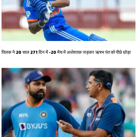
तिलक ने 20 साल 271 दिन में -20 मैच में अर्धशतक जड़कर ऋषभ पंत को पीछे छोड़ा