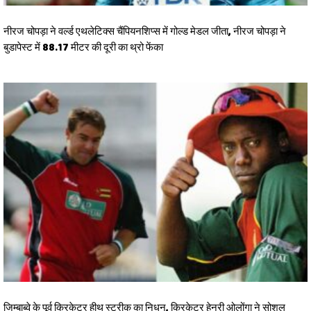
नीरज चोपड़ा ने वर्ल्‍ड एथलेटिक्‍स चैंपियनशिप्‍स में गोल्‍ड मेडल जीता, नीरज चोपड़ा ने
बुडापेस्‍ट में 88.17 मीटर की दूरी का थ्रो फेंका
जिम्बाब्वे के पूर्व क्रिकेटर हीथ स्ट्रीक का निधन, क्रिकेटर हेनरी ओलोंगा ने सोशल