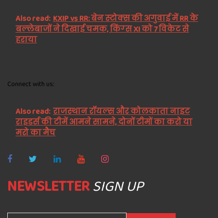
Also read:
KXIP vs RR: बेन स्‍टोक्‍स की अगुवाई में RR के
बल्‍लेबाजों ने दिखाई चमक, किंग्‍स XI को 7 विकेट से
हराया
Connect with us:
Also read:
राजस्‍थान रॉयल्‍स और कोलकाता नाइट
राइडर्स की टीमें आमने सामने, दोनों टीमों का करो या
मरो का मैच
NEWSLETTER
SIGN UP