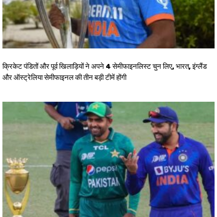
क्रिकेट पंडितों और पूर्व खिलाड़ियों ने अपने 4 सेमीफाइनलिस्ट चुन लिए, भारत, इंग्लैंड
और ऑस्ट्रेलिया सेमीफाइनल की तीन बड़ी टीमें होंगी