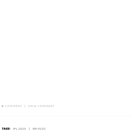
0
COMMENT
|
VIEW COMMENT
TAGS:
IPL 2020
RR VS DC