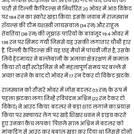
और मार्कस स्टोइनिस की 39 रन (30 गेंद में चार छक्के) की
पारी से दिल्ली कैपिटल्स ने निर्धारित 20 ओवर में आठ विकेट
पर 184 रन का स्कोर खड़ा किया. इसके जवाब में राजस्थान
रॉयल्स की टीम यशस्वी जायसवाल (34 रन) और राहुल
तेवतिया (38 रन) की जुझारू पारियों के बावजूद 19.4 ओवर में
138 रन पर सिमट गयी जिससे यह उसकी लगातार चौथी हार
है. दिल्ली कैपिटल्स की यह छह मैचों में पांचवीं जीत है, उसके
लिये हेटमायर ने बल्लेबाजी के अलावा क्षेत्ररक्षण में कमाल
किया तो वहीं स्टोइनिस ने भी महत्वपूर्ण समय पर बल्ले से
अच्छा करने के बाद दो ओवर में 17 रन देकर दो विकेट झटके.
राजस्थान को तीसरे ओवर में जोस बटलर (13 रन) के रूप में
पहला झटका लगा जिन्हें रविचंद्रन अश्विन (22 रन देकर दो
विकेट) ने आउट किया. बटलर ने बड़ा शाट लगाने का प्रयास
किया पर स्क्वायर लेग पर खड़े शिखर धवन ने डाइव करते
हुए उनका कैच लपका. पिछले साल अश्विन ने बटलर को
मांकडिंग से आउट कर बबाल खड़ा कर दिया था जिससे दोनों