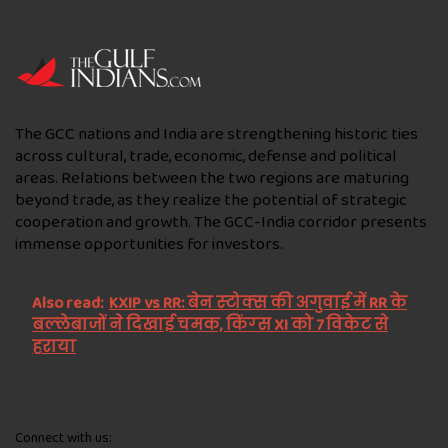
The GCC nations and India are strengthening historic ties
across cultural, trade, economic, defense and political
areas. Relations between the two regions are maturing
beyond trade, as they realize the potential of strategic
cooperation and growth. The GCC-India corridor presents
immense opportunities for investors.
Also read:
KXIP vs RR: बेन स्‍टोक्‍स की अगुवाई में RR के
बल्‍लेबाजों ने दिखाई चमक, किंग्‍स XI को 7 विकेट से
हराया
Connect with us: