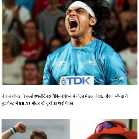
नीरज चोपड़ा ने वर्ल्‍ड एथलेटिक्‍स चैंपियनशिप्‍स में गोल्‍ड मेडल जीता, नीरज चोपड़ा ने
बुडापेस्‍ट में 88.17 मीटर की दूरी का थ्रो फेंका