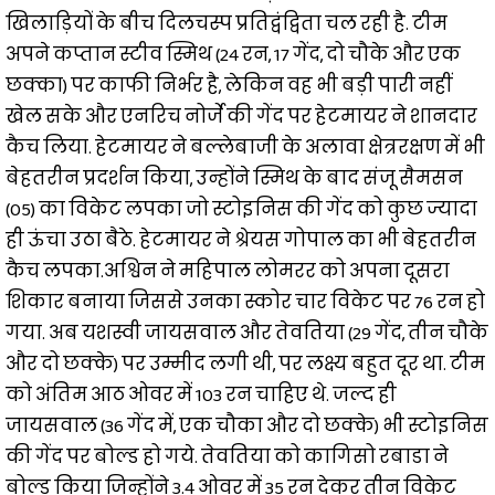
खिलाड़ियों के बीच दिलचस्प प्रतिद्वंद्विता चल रही है. टीम
अपने कप्तान स्टीव स्मिथ (24 रन, 17 गेंद, दो चौके और एक
छक्का) पर काफी निर्भर है, लेकिन वह भी बड़ी पारी नहीं
खेल सके और एनरिच नोर्जे की गेंद पर हेटमायर ने शानदार
कैच लिया. हेटमायर ने बल्लेबाजी के अलावा क्षेत्ररक्षण में भी
बेहतरीन प्रदर्शन किया, उन्होंने स्मिथ के बाद संजू सैमसन
(05) का विकेट लपका जो स्टोइनिस की गेंद को कुछ ज्यादा
ही ऊंचा उठा बैठे. हेटमायर ने श्रेयस गोपाल का भी बेहतरीन
कैच लपका.अश्विन ने महिपाल लोमरर को अपना दूसरा
शिकार बनाया जिससे उनका स्कोर चार विकेट पर 76 रन हो
गया. अब यशस्वी जायसवाल और तेवतिया (29 गेंद, तीन चौके
और दो छक्के) पर उम्मीद लगी थी, पर लक्ष्य बहुत दूर था. टीम
को अंतिम आठ ओवर में 103 रन चाहिए थे. जल्द ही
जायसवाल (36 गेंद में, एक चौका और दो छक्के) भी स्टोइनिस
की गेंद पर बोल्ड हो गये. तेवतिया को कागिसो रबाडा ने
बोल्ड किया जिन्होंने 3.4 ओवर में 35 रन देकर तीन विकेट