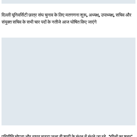
दिल्ली यूनिवर्सिटी छात्र संघ चुनाव के लिए मतगणना शुरू, अध्यक्ष, उपाध्यक्ष, सचिव और
संयुक्त सचिव के सभी चार पदों के नतीजे आज घोषित किए जाएंगे
परिणीति चोपड़ा और राघव चड्ढा जल्द ही शादी के बंधन में बंधने जा रहे , ‘झीलों का शहर’