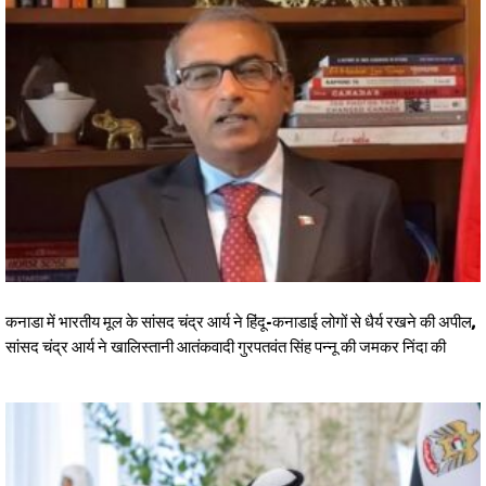
कनाडा में भारतीय मूल के सांसद चंद्र आर्य ने हिंदू-कनाडाई लोगों से धैर्य रखने की अपील,
सांसद चंद्र आर्य ने खालिस्तानी आतंकवादी गुरपतवंत सिंह पन्नू की जमकर निंदा की