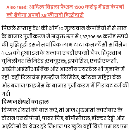
Also read:
आदित्य बिड़ला फैशन 1500 करोड़ में इस कंपनी
को बेचेगा अपनी 7.8 फीसदी हिस्सेदारी
पिछले सप्ताह देश की शीर्ष 10 मूल्यवान कंपनियों में से सात
के बाजार पूंजीकरण में संयुक्त रूप से 1,37,396.66 करोड़ रुपये
की वृद्धि हुई। इसमें सर्वाधिक लाभ टाटा कंसल्टेंसी सर्विसेज
(TCS) को हुआ। इसके अलावा एचडीएफसी बैंक, हिंदुस्तान
यूनिलीवर लिमिटेड (एचयूएल), इंफोसिस, एचडीएफसी,
आईसीआईसीआई बैंक और भारतीय एयरटेल भी मुनाफे में
रहीं। वहीं रिलायंस इंडस्ट्रीज लिमिटेड, कोटक महिंद्रा बैंक
और बजाज फाइनेंस के बाजार पूंजीकरण में गिरावट दर्ज की
गई।
दिग्गज शेयरों का हाल
दिग्गज शेयरों की बात करें, तो आज शुरुआती कारोबार के
दौरान एनटीपीसी, पावर ग्रिड, बीपीसीएल, डॉक्टर रेड्डी और
आईटीसी के शेयर हरे निशान पर खुले। वहीं विप्रो, एम एंड एम,