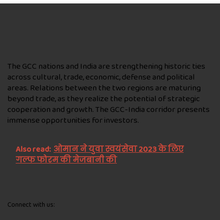
The GCC nations and India are strengthening historic ties
across cultural, trade, economic, defense and political
areas. Relations between the two regions are maturing
beyond trade, as they realize the potential of strategic
cooperation and growth. The GCC-India corridor presents
immense opportunities for investors.
Also read:
ओमान ने युवा स्वयंसेवा 2023 के लिए
गल्फ फोरम की मेजबानी की
Connect with us: