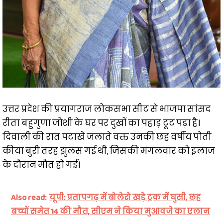
उत्तर प्रदेश की प्रयागराज लोकसभा सीट से भाजपा सांसद
रीता बहुगुणा जोशी के घर पर दुखों का पहाड़ टूट पड़ा है।
दिवाली की रात पटाखे जलाते वक्त उनकी छह वर्षीय पोती
कीया बुरी तरह झुलस गई थी, जिसकी मंगलवार को इलाज
के दौरान मौत हो गई।
Also read:
यूपी: प्रतापगढ़ में बोलेरो खड़े ट्रक में घुसी, छह
बच्चों समेत 14 की मौत, सीएम ने किया मुआवजे का एलान