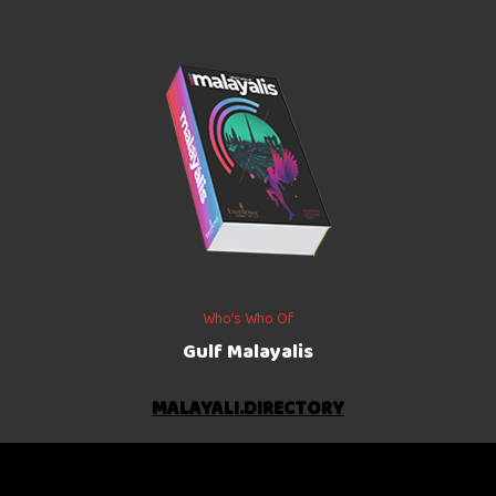
Who’s Who Of
Gulf Malayalis
MALAYALI.DIRECTORY
©
2026
The Gulf Indians
. All rights reserved.
Crafted with
by
NetVenture